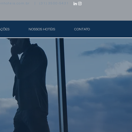
onhoteis.com.br
| (31) 3500-5431
AÇÕES
NOSSOS HOTÉIS
CONTATO