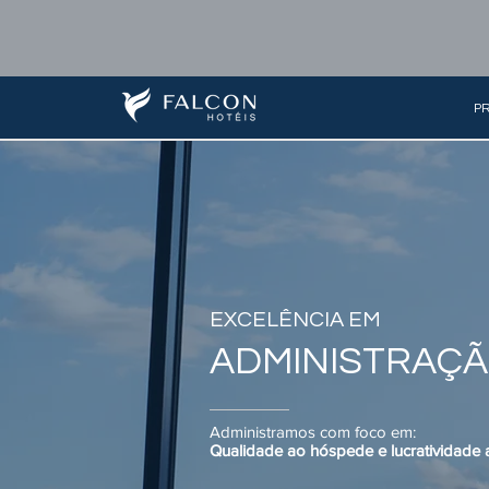
PR
EXCELÊNCIA EM
ADMINISTRAÇ
Administramos com foco em:
Qualidade ao hóspede e lucratividade a