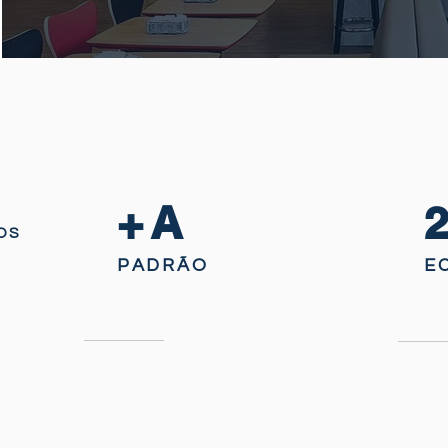
+A
OS
PADRÃO
E